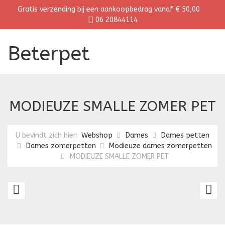
Gratis verzending bij een aankoopbedrag vanaf € 50,00
06 20844114
Beterpet
MODIEUZE SMALLE ZOMER PET
U bevindt zich hier:
Webshop
Dames
Dames petten
Dames zomerpetten
Modieuze dames zomerpetten
MODIEUZE SMALLE ZOMER PET
MODIEUZE
M
SMALLE
S
ZOMER
Z