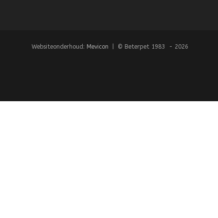
Websiteonderhoud:
Mevicon
| © Beterpet 1983 - 2026