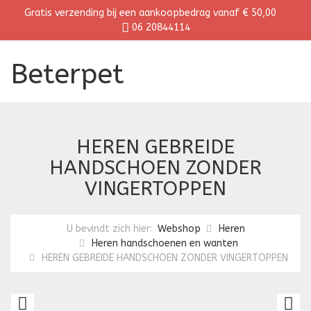
Gratis verzending bij een aankoopbedrag vanaf € 50,00
06 20844114
Beterpet
HEREN GEBREIDE
HANDSCHOEN ZONDER
VINGERTOPPEN
U bevindt zich hier:
Webshop
Heren
Heren handschoenen en wanten
HEREN GEBREIDE HANDSCHOEN ZONDER VINGERTOPPEN
HEREN
H