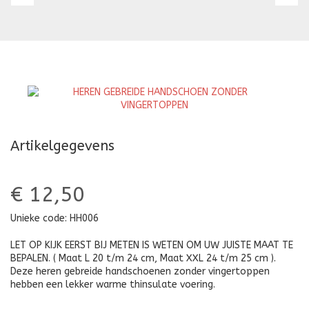
GEBREIDE
F
HANDSCHOEN
H
ZONDER
Z
VINGERTOPPEN
V
Artikelgegevens
€ 12,50
Unieke code:
HH006
LET OP KIJK EERST BIJ METEN IS WETEN OM UW JUISTE MAAT TE
BEPALEN. ( Maat L 20 t/m 24 cm, Maat XXL 24 t/m 25 cm ).
Deze heren gebreide handschoenen zonder vingertoppen
hebben een lekker warme thinsulate voering.