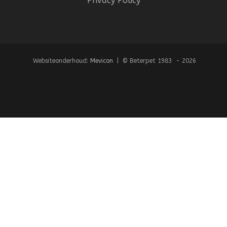
Privacy Policy
Websiteonderhoud:
Mevicon
| © Beterpet 1983 - 2026