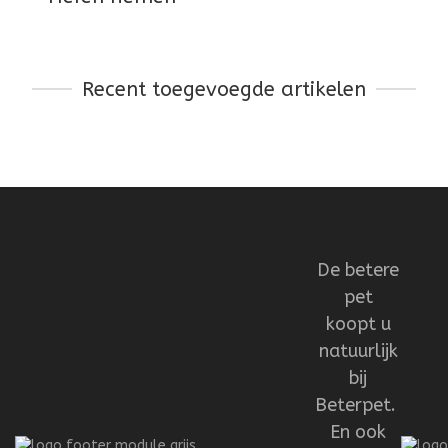
Recent toegevoegde artikelen
De betere
pet
koopt u
natuurlijk
bij
Beterpet.
En ook