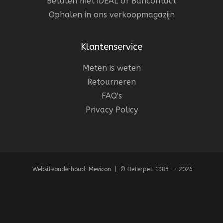
Betalen met iDEAL of Bancontact
Ophalen in ons verkoopmagazijn
Klantenservice
Meten is weten
Retourneren
FAQ's
Privacy Policy
Websiteonderhoud:
Mevicon
| © Beterpet 1983 - 2026