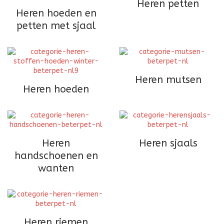
Heren petten
Heren hoeden en
petten met sjaal
Heren mutsen
Heren hoeden
Heren
Heren sjaals
handschoenen en
wanten
Heren riemen