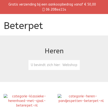
Gratis verzending bij een aankoopbedrag vanaf € 50,00
06 20844114
Beterpet
Heren
U bevindt zich hier:
Webshop