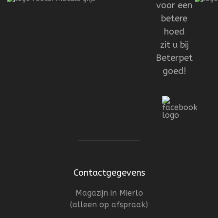
voor een
betere
hoed
zit u bij
Beterpet
goed!
Contactgegevens
Magazijn in Mierlo
(alleen op afspraak)