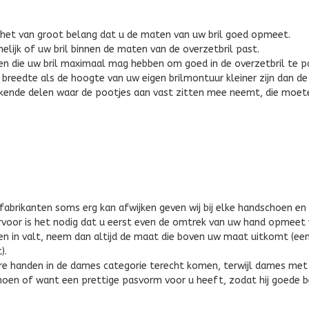
s het van groot belang dat u de maten van uw bril goed opmeet.
lijk of uw bril binnen de maten van de overzetbril past.
ten die uw bril maximaal mag hebben om goed in de overzetbril te p
reedte als de hoogte van uw eigen brilmontuur kleiner zijn dan de 
tekende delen waar de pootjes aan vast zitten mee neemt, die moete
abrikanten soms erg kan afwijken geven wij bij elke handschoen en 
voor is het nodig dat u eerst even de omtrek van uw hand opmeet
 in valt, neem dan altijd de maat die boven uw maat uitkomt (een 
).
ere handen in de dames categorie terecht komen, terwijl dames me
oen of want een prettige pasvorm voor u heeft, zodat hij goede b