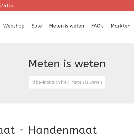
844114
Webshop
Sale
Meten is weten
FAQ's
Markten
Meten is weten
U bevindt zich hier:
Meten is weten
aat - Handenmaat