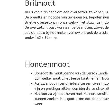
Brilmaat
Als u van plan bent om een overzetbril te kopen, i
De breedte en hoogte van uw eigen bril bepalen name
Bij elke overzetbril in onze webwinkel staan de ma
De overzetbril past wanneer beide maten, zowel de b
Let op dat u bij het meten van uw bril ook de uits
onder 142 x 34 mm).
Handenmaat
Doordat de maatvoering van de verschillende f
aan welke maat u het beste kunt nemen. Daar
Als uw maat in centimeters tussen twee maten
zijn en prettiger zitten dan één die te strak zit
Het kan zo zijn dat heren met kleinere small
kunnen zoeken. Het gaat erom dat de handsch
weer.