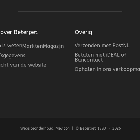
 over Beterpet
Overig
 is weten
Verzenden met PostNL
Markten
Magazijn
Betalen met iDEAL of
jfsgegevens
Bancontact
icht van de website
Ophalen in ons verkoopma
Websiteonderhoud:
Mevicon
| © Beterpet 1983 - 2026