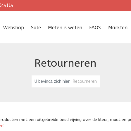
844114
Webshop
Sale
Meten is weten
FAQ's
Markten
Retourneren
U bevindt zich hier:
Retourneren
producten met een uitgebreide beschrijving over de kleur, maat en 
n'
.