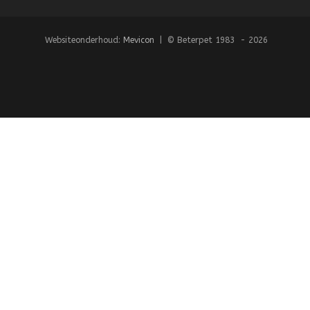
Websiteonderhoud:
Mevicon
| © Beterpet 1983 - 2026