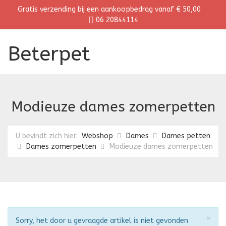
Gratis verzending bij een aankoopbedrag vanaf € 50,00
06 20844114
Beterpet
Modieuze dames zomerpetten
U bevindt zich hier:
Webshop
Dames
Dames petten
Dames zomerpetten
Modieuze dames zomerpetten
Slu
×
Attentie
Sorry, het door u gevraagde artikel is niet gevonden