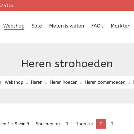
844114
Webshop
Sale
Meten is weten
FAQ's
Markten
Heren strohoeden
er:
Webshop
Heren
Heren hoeden
Heren zomerhoeden
ten 1 - 9 van 9
Sorteren op
Toon als: