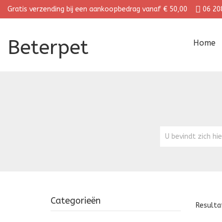
Gratis verzending bij een aankoopbedrag vanaf € 50,00
06 20
Beterpet
Home
U bevindt zich hi
Categorieën
Resulta