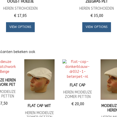
OOGST HOEDJE
ZEEGRAS PET
HEREN STROHOEDEN
HEREN STROHOEDEN
€ 17,95
€ 35,00
VIEW OPTIONS
VIEW OPTIONS
klanten bekeken ook
ZE HEREN
WORK PET
FLAT CAP
MODIEUZE
HEREN MODIEUZE
 PETTEN
ZOMER PETTEN
47,50
€ 20,00
FLAT CAP WIT
MODIEUZ
HERE
HEREN MODIEUZE