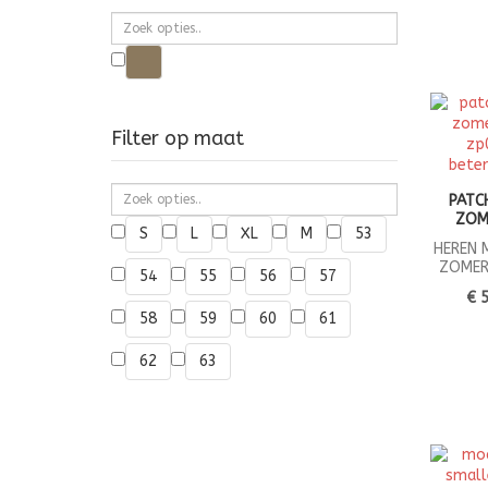
Donkerbeige
Filter op maat
PAT
ZOM
S
L
XL
M
53
HEREN 
ZOMER
54
55
56
57
€ 
58
59
60
61
62
63